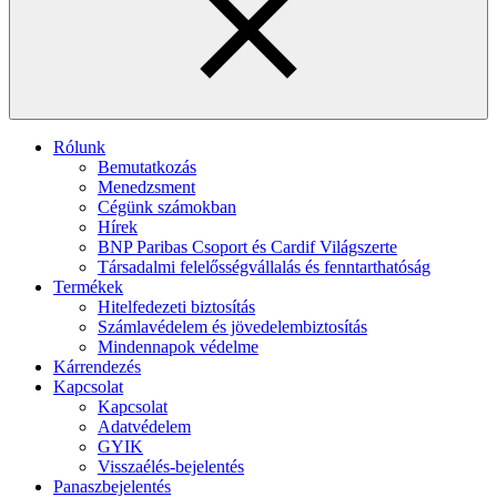
Rólunk
Bemutatkozás
Menedzsment
Cégünk számokban
Hírek
BNP Paribas Csoport és Cardif Világszerte
Társadalmi felelősségvállalás és fenntarthatóság
Termékek
Hitelfedezeti biztosítás
Számlavédelem és jövedelembiztosítás
Mindennapok védelme
Kárrendezés
Kapcsolat
Kapcsolat
Adatvédelem
GYIK
Visszaélés-bejelentés
Panaszbejelentés