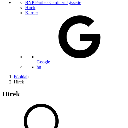
BNP Paribas Cardif világszerte
Hírek
Karrier
Google
hu
Főoldal
»
Hírek
Hírek