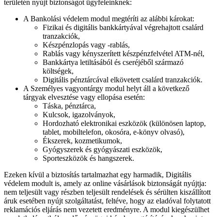
területén nyújt biztonságot ügyfeleinknek:
A Bankolási védelem modul megtéríti az alábbi károkat:
Fizikai és digitális bankkártyával végrehajtott csalárd
tranzakciók,
Készpénzlopás vagy -rablás,
Rablás vagy kényszerített készpénzfelvétel ATM-nél,
Bankkártya letiltásából és cseréjéből származó
költségek,
Digitális pénztárcával elkövetett csalárd tranzakciók.
A Személyes vagyontárgy modul helyt áll a következő
tárgyak elvesztése vagy ellopása esetén:
Táska, pénztárca,
Kulcsok, igazolványok,
Hordozható elektronikai eszközök (különösen laptop,
tablet, mobiltelefon, okosóra, e-könyv olvasó),
Ékszerek, kozmetikumok,
Gyógyszerek és gyógyászati eszközök,
Sporteszközök és hangszerek.
Ezeken kívül a biztosítás tartalmazhat egy harmadik, Digitális
védelem modult is, amely az online vásárlások biztonságát nyújtja:
nem teljesült vagy részben teljesült rendelések és sérülten kiszállított
áruk esetében nyújt szolgáltatást, feltéve, hogy az eladóval folytatott
reklamációs eljárás nem vezetett eredményre. A modul kiegészülhet