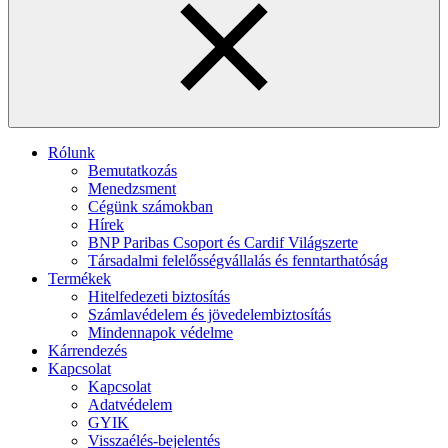
Rólunk
Bemutatkozás
Menedzsment
Cégünk számokban
Hírek
BNP Paribas Csoport és Cardif Világszerte
Társadalmi felelősségvállalás és fenntarthatóság
Termékek
Hitelfedezeti biztosítás
Számlavédelem és jövedelembiztosítás
Mindennapok védelme
Kárrendezés
Kapcsolat
Kapcsolat
Adatvédelem
GYIK
Visszaélés-bejelentés