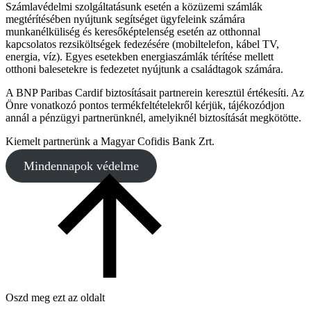
Számlavédelmi szolgáltatásunk esetén a közüzemi számlák
megtérítésében nyújtunk segítséget ügyfeleink számára
munkanélküliség és keresőképtelenség esetén az otthonnal
kapcsolatos rezsiköltségek fedezésére (mobiltelefon, kábel TV,
energia, víz). Egyes esetekben energiaszámlák térítése mellett
otthoni balesetekre is fedezetet nyújtunk a családtagok számára.
A BNP Paribas Cardif biztosításait partnerein keresztül értékesíti. Az
Önre vonatkozó pontos termékfeltételekről kérjük, tájékozódjon
annál a pénzügyi partnerünknél, amelyiknél biztosítását megkötötte.
Kiemelt partnerünk a Magyar Cofidis Bank Zrt.
Mindennapok védelme
Oszd meg ezt az oldalt