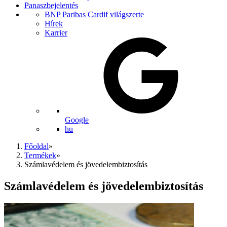
Panaszbejelentés
BNP Paribas Cardif világszerte
Hírek
Karrier
Google
hu
Főoldal
»
Termékek
»
Számlavédelem és jövedelembiztosítás
Számlavédelem és jövedelembiztosítás