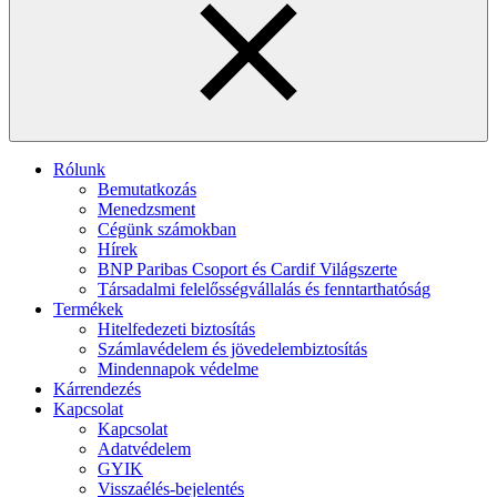
Rólunk
Bemutatkozás
Menedzsment
Cégünk számokban
Hírek
BNP Paribas Csoport és Cardif Világszerte
Társadalmi felelősségvállalás és fenntarthatóság
Termékek
Hitelfedezeti biztosítás
Számlavédelem és jövedelembiztosítás
Mindennapok védelme
Kárrendezés
Kapcsolat
Kapcsolat
Adatvédelem
GYIK
Visszaélés-bejelentés