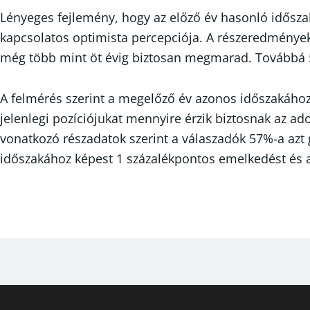
Lényeges fejlemény, hogy az előző év hasonló idősza
kapcsolatos optimista percepciója. A részeredmények a
még több mint öt évig biztosan megmarad. Továbbá 5-r
A felmérés szerint a megelőző év azonos időszakához 
jelenlegi pozíciójukat mennyire érzik biztosnak az a
vonatkozó részadatok szerint a válaszadók 57%-a azt 
időszakához képest 1 százalékpontos emelkedést és a r