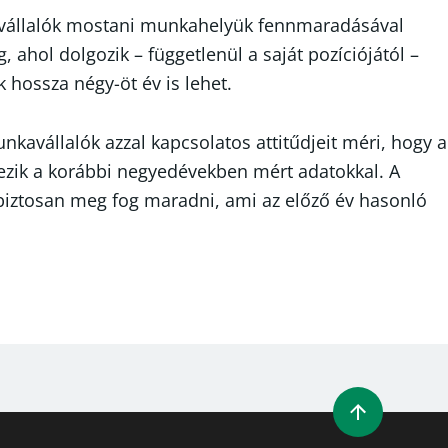
kavállalók mostani munkahelyük fennmaradásával
 ahol dolgozik – függetlenül a saját pozíciójától –
hossza négy-öt év is lehet.
kavállalók azzal kapcsolatos attitűdjeit méri, hogy a
gyezik a korábbi negyedévekben mért adatokkal. A
g biztosan meg fog maradni, ami az előző év hasonló
NEW WINDOW)
ENS A NEW WINDOW)
NKEDIN (OPENS A NEW WINDOW)
RE BY EMAIL