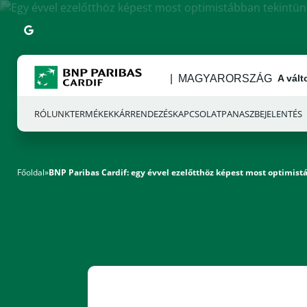
GOOGLE
MAGYARORSZÁG
A vált
RÓLUNK
TERMÉKEK
KÁRRENDEZÉS
KAPCSOLAT
PANASZBEJELENTÉS
Főoldal
»
BNP Paribas Cardif: egy évvel ezelőtthöz képest most optimist