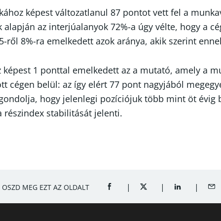
kához képest változatlanul 87 pontot vett fel a mun
lapján az interjúalanyok 72%-a úgy vélte, hogy a cég,
ől 8%-ra emelkedett azok aránya, akik szerint ennek 
képest 1 ponttal emelkedett az a mutató, amely a mun
dott cégen belül: az így elért 77 pont nagyjából mege
gondolja, hogy jelenlegi pozíciójuk több mint öt évi
észindex stabilitását jelenti.
OSZD MEG EZT AZ OLDALT
SHARE ON FACEBOOK (OPENS A 
SHARE ON TWITTER (OP
SHARE ON LI
SHA