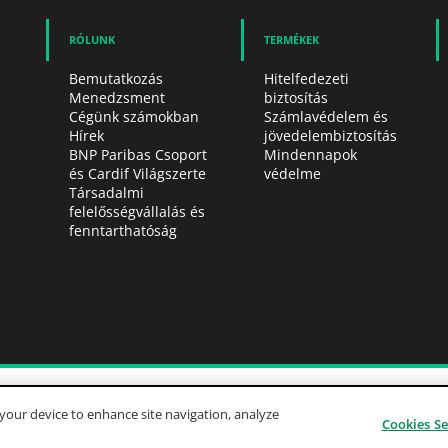
RÓLUNK
TERMÉKEK
Bemutatkozás
Hitelfedezeti
Menedzsment
biztosítás
Cégünk számokban
Számlavédelem és
Hírek
jövedelembiztosítás
BNP Paribas Csoport
Mindennapok
és Cardif Világszerte
védelme
Társadalmi
felelősségvállalás és
fenntarthatóság
Kapcsolat
Oldaltérkép
Cookie szab
ozó világ biztosítója
n your device to enhance site navigation, analyze
BNP Paribas Cardif Biztosító Zrt. 2026
Cookies Se