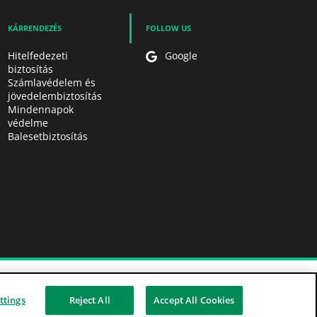
KÁRRENDEZÉS
FOLLOW US
Hitelfedezeti
Google
biztosítás
Számlavédelem és
jövedelembiztosítás
Mindennapok
védelme
Balesetbiztosítás
ályzat
MNB Pénzügyi Navigátor
Visszaélés-bejelentés
Adatvédelem
ttings
Reject All
Accept All Cookies