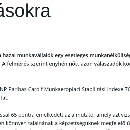
ásokra
 hazai munkavállalók egy esetleges munkanélküliség 
. A felmérés szerint enyhén nőtt azon válaszadók kö
 Paribas Cardif Munkaerőpiaci Stabilitási Indexe 76 
tat.
ssal 65 pontra emelkedett az a mutató, amely azt viz
n könnyen találnának a képzettségüknek megfelelő új 