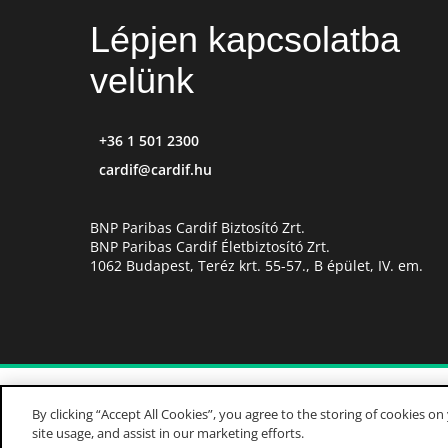
Lépjen kapcsolatba
velünk
+36 1 501 2300
cardif@cardif.hu
BNP Paribas Cardif Biztosító Zrt.
BNP Paribas Cardif Életbiztosító Zrt.
1062 Budapest, Teréz krt. 55-57., B épület, IV. em.
MAGYARORSZÁG
A vált
By clicking “Accept All Cookies”, you agree to the storing of cookies o
site usage, and assist in our marketing efforts.