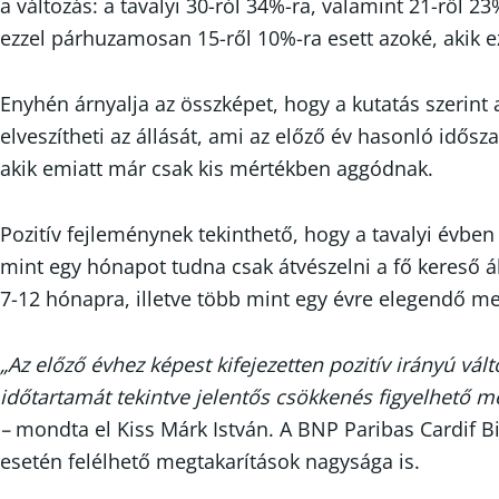
a változás: a tavalyi 30-ról 34%-ra, valamint 21-ről 
ezzel párhuzamosan 15-ről 10%-ra esett azoké, akik e
Enyhén árnyalja az összképet, hogy a kutatás szerint
elveszítheti az állását, ami az előző év hasonló idős
akik emiatt már csak kis mértékben aggódnak.
Pozitív fejleménynek tekinthető, hogy a tavalyi évb
mint egy hónapot tudna csak átvészelni a fő kereső á
7-12 hónapra, illetve több mint egy évre elegendő me
„Az előző évhez képest kifejezetten pozitív irányú vá
időtartamát tekintve jelentős csökkenés figyelhető 
–
mondta el Kiss Márk István. A BNP Paribas Cardif Bi
esetén felélhető megtakarítások nagysága is.