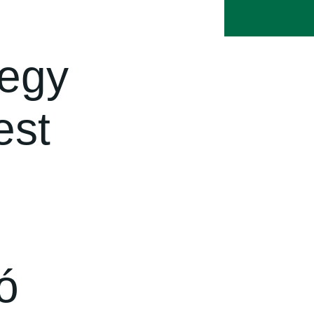
 egy
est
ó