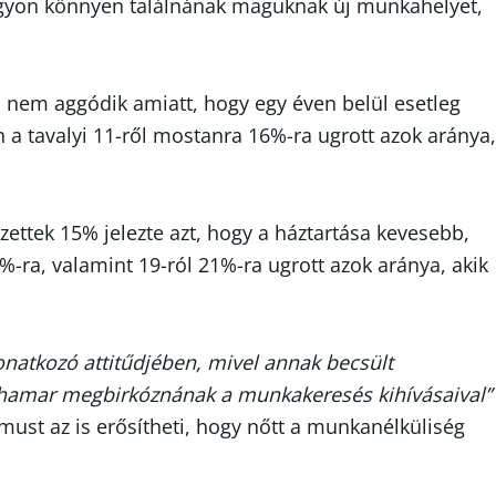
e nagyon könnyen találnának maguknak új munkahelyet,
n nem aggódik amiatt, hogy egy éven belül esetleg
 a tavalyi 11-ről mostanra 16%-ra ugrott azok aránya,
ettek 15% jelezte azt, hogy a háztartása kevesebb,
-ra, valamint 19-ról 21%-ra ugrott azok aránya, akik
onatkozó attitűdjében, mivel annak becsült
g hamar megbirkóznának a munkakeresés kihívásaival”
must az is erősítheti, hogy nőtt a munkanélküliség