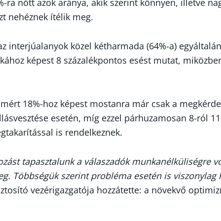
23%-ra nőtt azok aránya, akik szerint könnyen, illetv
zt nehéznek ítélik meg.
 az interjúalanyok közel kétharmada (64%-a) egyáltalá
zakához képest 8 százalékpontos esést mutat, miközben
en mért 18%-hoz képest mostanra már csak a megkérdez
llásvesztése esetén, míg ezzel párhuzamosan 8-ról 11%
gtakarítással is rendelkeznek.
ltozást tapasztalunk a válaszadók munkanélküliségre v
meg. Többségük szerint probléma esetén is viszonyla
ztosító vezérigazgatója hozzátette: a növekvő optimiz