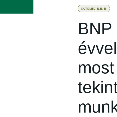
SAJTÓMEGJELENÉS
BNP 
évvel
most
tekin
munk