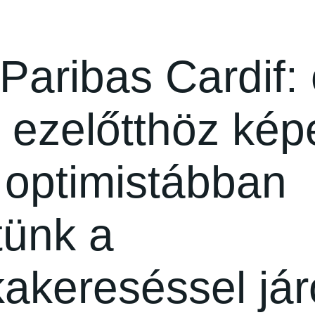
Paribas Cardif:
 ezelőtthöz kép
 optimistábban
tünk a
akereséssel jár