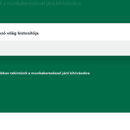
ozó világ biztosítója
ábban tekintünk a munkakereséssel járó kihívásokra