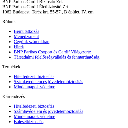
BNP Paribas Cardif Biztosító Zrt.
BNP Paribas Cardif Életbiztosító Zrt.
1062 Budapest, Teréz krt. 55-57., B épület, IV. em.
Rólunk
Bemutatkozás
Menedzsment
Cégünk számokban
Hírek
BNP Paribas Csoport és Cardif Világszerte
Társadalmi felelősségvállalás és fenntarthatóság
Termékek
Hitelfedezeti biztosítás
Számlavédelem és jövedelembiztosítás
Mindennapok védelme
Kárrendezés
Hitelfedezeti biztosítás
Számlavédelem és jövedelembiztosítás
Mindennapok védelme
Balesetbiztosítás