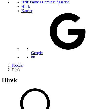
BNP Paribas Cardif világszerte
Hírek
Karrier
Google
hu
Főoldal
»
Hírek
Hírek