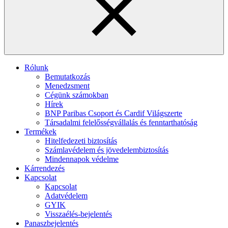
Rólunk
Bemutatkozás
Menedzsment
Cégünk számokban
Hírek
BNP Paribas Csoport és Cardif Világszerte
Társadalmi felelősségvállalás és fenntarthatóság
Termékek
Hitelfedezeti biztosítás
Számlavédelem és jövedelembiztosítás
Mindennapok védelme
Kárrendezés
Kapcsolat
Kapcsolat
Adatvédelem
GYIK
Visszaélés-bejelentés
Panaszbejelentés