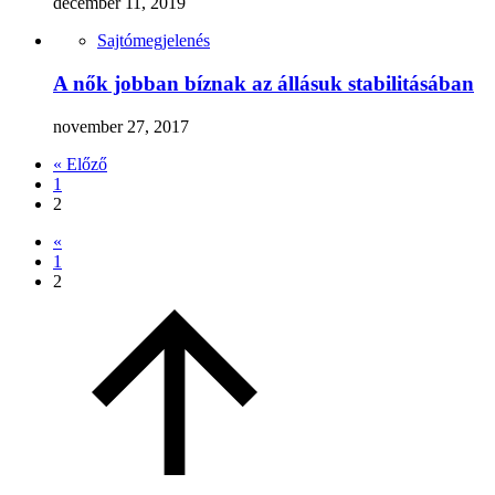
december 11, 2019
Sajtómegjelenés
A nők jobban bíznak az állásuk stabilitásában
november 27, 2017
« Előző
1
2
«
1
2