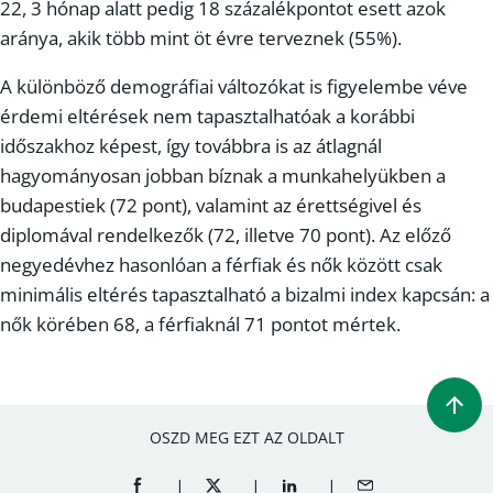
22, 3 hónap alatt pedig 18 százalékpontot esett azok
aránya, akik több mint öt évre terveznek (55%).
A különböző demográfiai változókat is figyelembe véve
érdemi eltérések nem tapasztalhatóak a korábbi
időszakhoz képest, így továbbra is az átlagnál
hagyományosan jobban bíznak a munkahelyükben a
budapestiek (72 pont), valamint az érettségivel és
diplomával rendelkezők (72, illetve 70 pont). Az előző
negyedévhez hasonlóan a férfiak és nők között csak
minimális eltérés tapasztalható a bizalmi index kapcsán: a
nők körében 68, a férfiaknál 71 pontot mértek.
OSZD MEG EZT AZ OLDALT