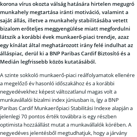
korona vírus okozta válság hatására hirtelen megugró
munkahely megtartása iránti motiváció, valamint a
saját állás, illetve a munkahely stabilitásába vetett
bizalom erőteljes meggyengülése miatt megfordulni
látszik a korábbi évek munkaerő-piaci trendje, azaz
egy kínálat által meghatározott irány felé indulhat az
álláspiac, derül ki a BNP Paribas Cardif Biztosító és a
Medián legfrissebb közös kutatásából.
A szinte sokkoló munkaerő-piaci reálfolyamatok ellenére
a megelőző év hasonló időszakához és a korábbi
negyedévekhez képest változatlanul magas volt a
munkavállalói bizalmi index júniusban is, így a BNP
Paribas Cardif Munkaerőpiaci Stabilitási Indexe alapján a
jelenlegi 70 pontos érték továbbra is egy részben
optimista hozzáállást mutat a munkavállalók körében. A
negyedéves jelentésből megtudhatjuk, hogy a járvány