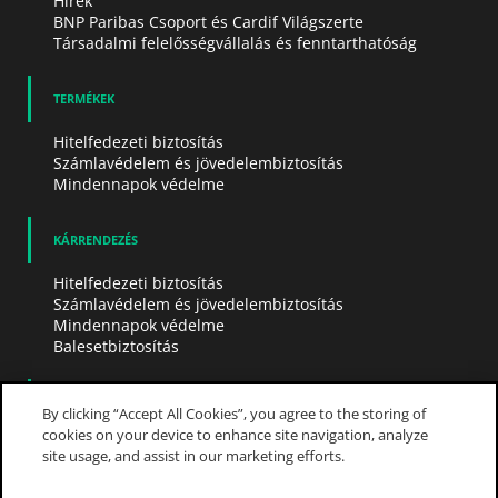
Hírek
BNP Paribas Csoport és Cardif Világszerte
Társadalmi felelősségvállalás és fenntarthatóság
TERMÉKEK
Hitelfedezeti biztosítás
Számlavédelem és jövedelembiztosítás
Mindennapok védelme
KÁRRENDEZÉS
Hitelfedezeti biztosítás
Számlavédelem és jövedelembiztosítás
Mindennapok védelme
Balesetbiztosítás
FOLLOW US
By clicking “Accept All Cookies”, you agree to the storing of
cookies on your device to enhance site navigation, analyze
Google
site usage, and assist in our marketing efforts.