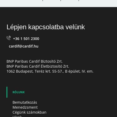
SHARE ON FACEBOOK (OPENS A NEW WINDOW)
SHARE ON TWITTER (OPENS A NEW W
SHARE ON LINKEDIN (OPEN
SHARE BY EMAIL
Lépjen kapcsolatba velünk
+36 1 501 2300
cardif@cardif.hu
BNP Paribas Cardif Biztosító Zrt.
BNP Paribas Cardif Életbiztosító Zrt.
1062 Budapest, Teréz krt. 55-57., B épület, IV. em.
RÓLUNK
Bemutatkozás
Menedzsment
Cégünk számokban