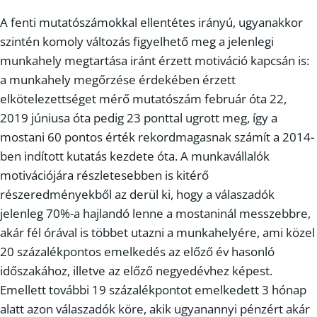
A fenti mutatószámokkal ellentétes irányú, ugyanakkor
szintén komoly változás figyelhető meg a jelenlegi
munkahely megtartása iránt érzett motiváció kapcsán is:
a munkahely megőrzése érdekében érzett
elkötelezettséget mérő mutatószám február óta 22,
2019 júniusa óta pedig 23 ponttal ugrott meg, így a
mostani 60 pontos érték rekordmagasnak számít a 2014-
ben indított kutatás kezdete óta. A munkavállalók
motivációjára részletesebben is kitérő
részeredményekből az derül ki, hogy a válaszadók
jelenleg 70%-a hajlandó lenne a mostaninál messzebbre,
akár fél órával is többet utazni a munkahelyére, ami közel
20 százalékpontos emelkedés az előző év hasonló
időszakához, illetve az előző negyedévhez képest.
Emellett további 19 százalékpontot emelkedett 3 hónap
alatt azon válaszadók köre, akik ugyanannyi pénzért akár