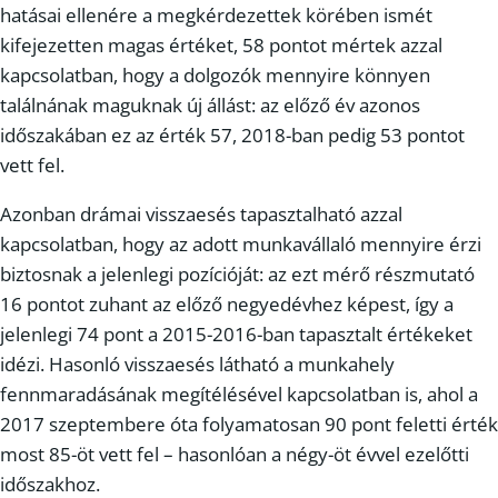
hatásai ellenére a megkérdezettek körében ismét
kifejezetten magas értéket, 58 pontot mértek azzal
kapcsolatban, hogy a dolgozók mennyire könnyen
találnának maguknak új állást: az előző év azonos
időszakában ez az érték 57, 2018-ban pedig 53 pontot
vett fel.
Azonban drámai visszaesés tapasztalható azzal
kapcsolatban, hogy az adott munkavállaló mennyire érzi
biztosnak a jelenlegi pozícióját: az ezt mérő részmutató
16 pontot zuhant az előző negyedévhez képest, így a
jelenlegi 74 pont a 2015-2016-ban tapasztalt értékeket
idézi. Hasonló visszaesés látható a munkahely
fennmaradásának megítélésével kapcsolatban is, ahol a
2017 szeptembere óta folyamatosan 90 pont feletti érték
most 85-öt vett fel – hasonlóan a négy-öt évvel ezelőtti
időszakhoz.