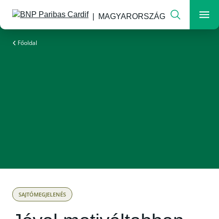
Keresés
MAGYARORSZÁG
Men
A változó világ biztosítója
Főoldal
SAJTÓMEGJELENÉS