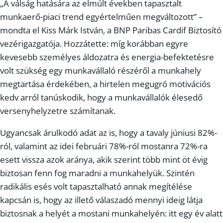
„A válság hatására az elmúlt években tapasztalt
munkaerő-piaci trend egyértelműen megváltozott” –
mondta el Kiss Márk István, a BNP Paribas Cardif Biztosító
vezérigazgatója. Hozzátette: míg korábban egyre
kevesebb személyes áldozatra és energia-befektetésre
volt szükség egy munkavállaló részéről a munkahely
megtartása érdekében, a hirtelen megugró motivációs
kedv arról tanúskodik, hogy a munkavállalók élesedő
versenyhelyzetre számítanak.
Ugyancsak árulkodó adat az is, hogy a tavaly júniusi 82%-
ról, valamint az idei februári 78%-ról mostanra 72%-ra
esett vissza azok aránya, akik szerint több mint öt évig
biztosan fenn fog maradni a munkahelyük. Szintén
radikális esés volt tapasztalható annak megítélése
kapcsán is, hogy az illető válaszadó mennyi ideig látja
biztosnak a helyét a mostani munkahelyén: itt egy év alatt