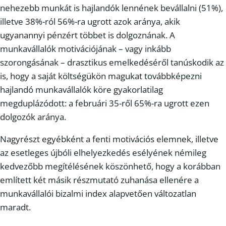
nehezebb munkát is hajlandók lennének bevállalni (51%),
illetve 38%-ról 56%-ra ugrott azok aránya, akik
ugyanannyi pénzért többet is dolgoznának. A
munkavállalók motivációjának – vagy inkább
szorongásának – drasztikus emelkedéséről tanúskodik az
is, hogy a saját költségükön magukat továbbképezni
hajlandó munkavállalók köre gyakorlatilag
megduplázódott: a februári 35-ről 65%-ra ugrott ezen
dolgozók aránya.
Nagyrészt egyébként a fenti motivációs elemnek, illetve
az esetleges újbóli elhelyezkedés esélyének némileg
kedvezőbb megítélésének köszönhető, hogy a korábban
említett két másik részmutató zuhanása ellenére a
munkavállalói bizalmi index alapvetően változatlan
maradt.