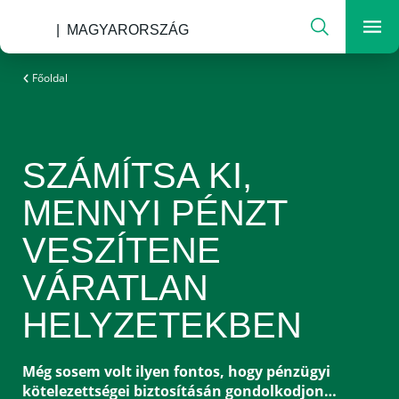
Keresés
MAGYARORSZÁG
Men
A változó világ biztosítója
Főoldal
SZÁMÍTSA KI,
MENNYI PÉNZT
VESZÍTENE
VÁRATLAN
HELYZETEKBEN
Még sosem volt ilyen fontos, hogy pénzügyi
kötelezettségei biztosításán gondolkodjon…