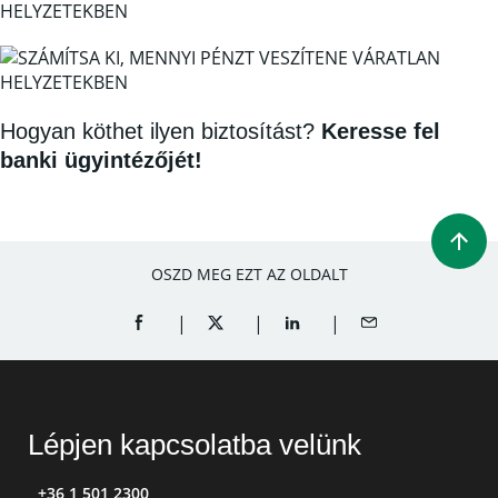
Hogyan köthet ilyen biztosítást?
Keresse fel
banki ügyintézőjét!
OSZD MEG EZT AZ OLDALT
SHARE ON FACEBOOK (OPENS A NEW WINDOW)
SHARE ON TWITTER (OPENS A NEW W
SHARE ON LINKEDIN (OPEN
SHARE BY EMAIL
Lépjen kapcsolatba velünk
+36 1 501 2300