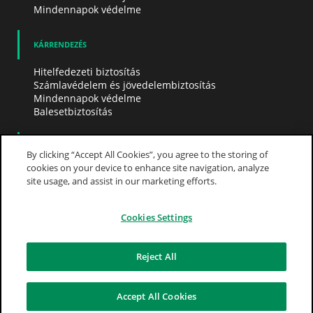
Mindennapok védelme
KÁRRENDEZÉS
Hitelfedezeti biztosítás
Számlavédelem és jövedelembiztosítás
Mindennapok védelme
Balesetbiztosítás
FOLLOW US
By clicking “Accept All Cookies”, you agree to the storing of
cookies on your device to enhance site navigation, analyze
Google
site usage, and assist in our marketing efforts.
Cookies Settings
Reject All
Kapcsolat
Oldaltérkép
Cookie szabályzat
MNB Pénzügyi Navigátor
Visszaélés-bejelentés
Adatvédelem
BNP Paribas Cardif Biztosító Zrt. 2026
Accept All Cookies